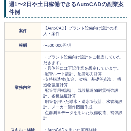
週1〜2日や土日稼働できるAutoCADの副業案
件例
【AutoCAD】プラント設備向け設計の求
案件
人・案件
報酬
〜500,000円/月
・プラント設備向け設計をご担当していた
だきます。
・具体的には下記作業を想定しています。
-配管ルート設計、配管応力計算
-支持構造物(架台、架構、基礎等)設計、構
造物強度計算
業務内容
-配管専用橋設計、既設構造物耐震補強設
計、各種強度計算
-銅管を用いた導水・送水管設計、水管橋設
計、メーカー製作図面作成
-点群測量データを用いた設備改造、補強設
計
スキル・経験
・AutoCADを用いた実務経験