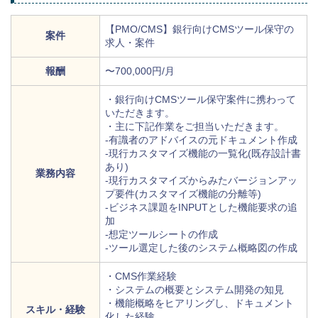
【PMO/CMS】銀行向けCMSツール保守の
案件
求人・案件
報酬
〜700,000円/月
・銀行向けCMSツール保守案件に携わって
いただきます。
・主に下記作業をご担当いただきます。
-有識者のアドバイスの元ドキュメント作成
-現行カスタマイズ機能の一覧化(既存設計書
あり)
業務内容
-現行カスタマイズからみたバージョンアッ
プ要件(カスタマイズ機能の分離等)
-ビジネス課題をINPUTとした機能要求の追
加
-想定ツールシートの作成
-ツール選定した後のシステム概略図の作成
・CMS作業経験
・システムの概要とシステム開発の知見
・機能概略をヒアリングし、ドキュメント
スキル・経験
化した経験