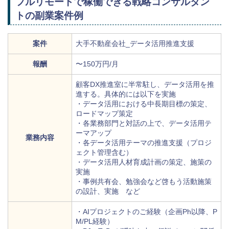
フルリモートで稼働できる戦略コンサルタン
トの副業案件例
案件
大手不動産会社_データ活用推進支援
報酬
〜150万円/月
顧客DX推進室に半常駐し、データ活用を推
進する。具体的には以下を実施
・データ活用における中長期目標の策定、
ロードマップ策定
・各業務部門と対話の上で、データ活用テ
ーマアップ
業務内容
・各データ活用テーマの推進支援（プロジ
ェクト管理含む）
・データ活用人材育成計画の策定、施策の
実施
・事例共有会、勉強会など啓もう活動施策
の設計、実施 など
・AIプロジェクトのご経験（企画Ph以降、P
M/PL経験）