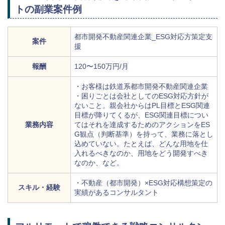
トの副業案件例
都市開発不動産関連企業_ESG対応方策定支
案件
援
報酬
120〜150万円/月
・お客様は鉄道系都市開発不動産関連企業
・困りごとは会社としてのESG対応方針が
ないこと。親会社からはPL目標とESG関連
目標が降りてくるが、ESG関連目標につい
業務内容
てはそれを達成するためのアクションをES
G観点（判断基準）を持って、業務に落とし
込めていない。たとえば、どんな用地を仕
入れるべきなのか、用地をどう開発すべき
なのか、など。
・不動産（都市開発）×ESG対応構想策定の
スキル・経験
実績があるコンサルタント