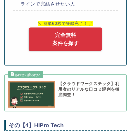
ラインで完結させたい人
＼ 簡単60秒で登録完了！ ／
完全無料
案件を探す
【クラウドワークステック】利
用者のリアルな口コミ評判を徹
底調査！
その【4】HiPro Tech